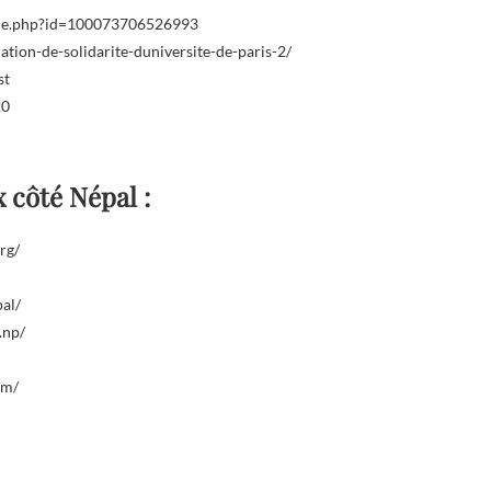
file.php?id=100073706526993
ciation-de-solidarite-duniversite-de-paris-2/
st
20
 côté Népal :
rg/
al/
.np/
om/