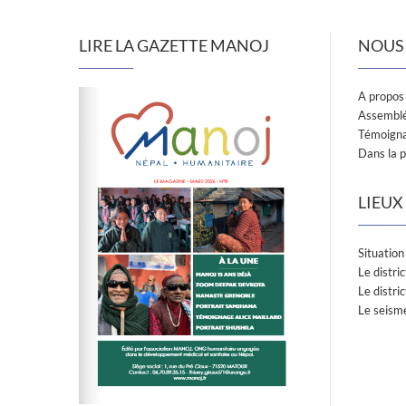
LIRE LA GAZETTE MANOJ
NOUS
A propos
Assemblé
Témoignag
Dans la 
LIEUX
Situatio
Le distri
Le distr
Le seisme