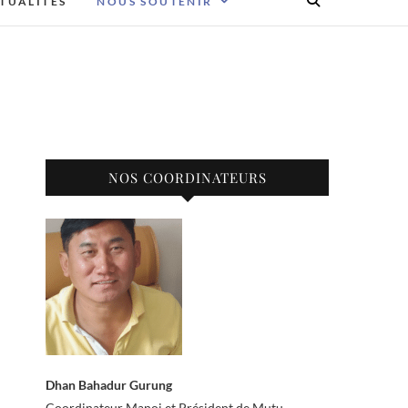
TUALITÉS
NOUS SOUTENIR
NOS COORDINATEURS
Dhan Bahadur Gurung
Coordinateur Manoj et Président de Mutu