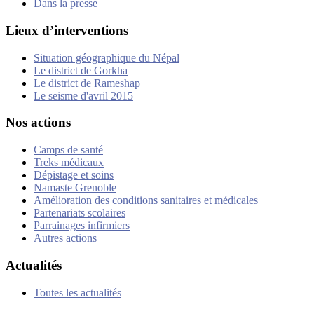
Dans la presse
Lieux d’interventions
Situation géographique du Népal
Le district de Gorkha
Le district de Rameshap
Le seisme d'avril 2015
Nos actions
Camps de santé
Treks médicaux
Dépistage et soins
Namaste Grenoble
Amélioration des conditions sanitaires et médicales
Partenariats scolaires
Parrainages infirmiers
Autres actions
Actualités
Toutes les actualités