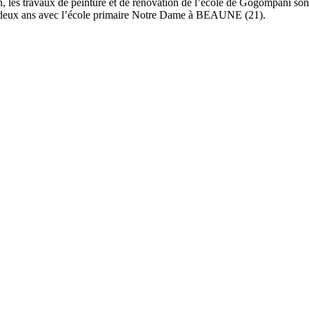
ion, les travaux de peinture et de rénovation de l’école de Gogompani son
uis deux ans avec l’école primaire Notre Dame à BEAUNE (21).