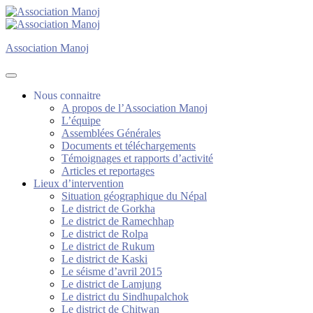
Association Manoj
Association Manoj
Nous connaitre
A propos de l’Association Manoj
L’équipe
Assemblées Générales
Documents et téléchargements
Témoignages et rapports d’activité
Articles et reportages
Lieux d’intervention
Situation géographique du Népal
Le district de Gorkha
Le district de Ramechhap
Le district de Rolpa
Le district de Rukum
Le district de Kaski
Le séisme d’avril 2015
Le district de Lamjung
Le district du Sindhupalchok
Le district de Chitwan