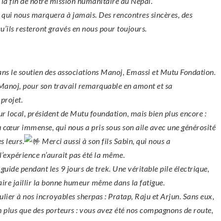
la fin de notre mission humanitaire au Népal.
qui nous marquera à jamais. Des rencontres sincères, des
u’ils resteront gravés en nous pour toujours.
sans le soutien des associations Manoj, Emassi et Mutu Fondation.
n Manoj, pour son travail remarquable en amont et sa
projet.
local, président de Mutu foundation, mais bien plus encore :
u cœur immense, qui nous a pris sous son aile avec une générosité
s leurs.
Merci aussi à son fils Sabin, qui nous a
l’expérience n’aurait pas été la même.
 guide pendant les 9 jours de trek. Une véritable pile électrique,
aire jaillir la bonne humeur même dans la fatigue.
ier à nos incroyables sherpas : Pratap, Raju et Arjun. Sans eux,
en plus que des porteurs : vous avez été nos compagnons de route,