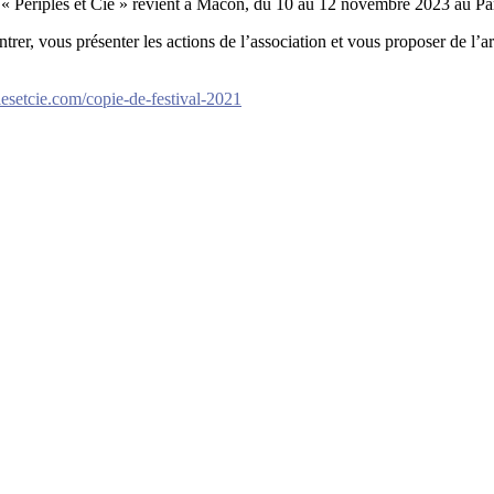
e « Périples et Cie » revient à Mâcon, du 10 au 12 novembre 2023 au Pa
er, vous présenter les actions de l’association et vous proposer de l’ar
esetcie.com/copie-de-festival-2021