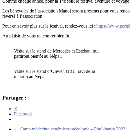
Comme chaque année, pour la 14e fois, le festival aventure et voyag
Les bénévoles de l’association Manoj seront présents pour vous rencontr
reversé à l’association.
Pour en savoir plus sur le festival, rendez-vous ici :
https://www.peripl
Au plaisir de vous rencontrer bientôt !
Visite sur le stand de Mercedes et Esteban, qui
partiront bientôt au Népal.
Visite sur le stand d’Olivier, ORL, ravi de sa
mission au Népal.
Partager :
X
Facebook
←
Camp médecine générale/gynécologie – Phulkharka 2023