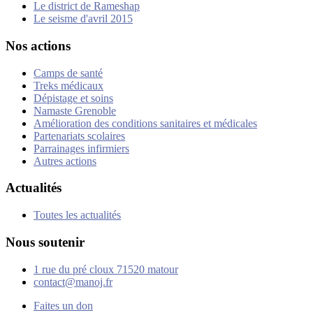
Le district de Rameshap
Le seisme d'avril 2015
Nos actions
Camps de santé
Treks médicaux
Dépistage et soins
Namaste Grenoble
Amélioration des conditions sanitaires et médicales
Partenariats scolaires
Parrainages infirmiers
Autres actions
Actualités
Toutes les actualités
Nous soutenir
1 rue du pré cloux 71520 matour
contact@manoj.fr
Faites un don