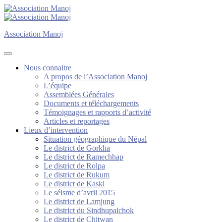
Association Manoj
Association Manoj
Nous connaitre
A propos de l’Association Manoj
L’équipe
Assemblées Générales
Documents et téléchargements
Témoignages et rapports d’activité
Articles et reportages
Lieux d’intervention
Situation géographique du Népal
Le district de Gorkha
Le district de Ramechhap
Le district de Rolpa
Le district de Rukum
Le district de Kaski
Le séisme d’avril 2015
Le district de Lamjung
Le district du Sindhupalchok
Le district de Chitwan