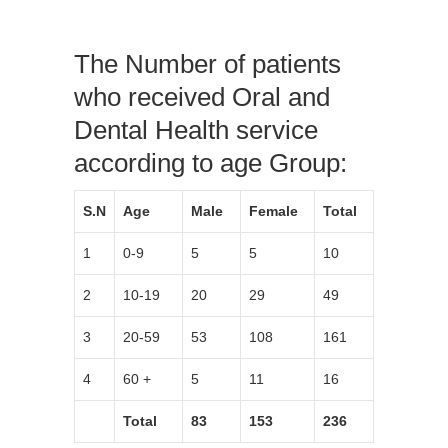
The Number of patients
who received Oral and
Dental Health service
according to age Group:
S.N
Age
Male
Female
Total
1
0-9
5
5
10
2
10-19
20
29
49
3
20-59
53
108
161
4
60 +
5
11
16
Total
83
153
236