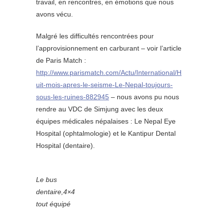
travail, en rencontres, en émotions que nous
avons vécu.
Malgré les difficultés rencontrées pour
l’approvisionnement en carburant – voir l’article
de Paris Match :
http://www.parismatch.com/Actu/International/H
uit-mois-apres-le-seisme-Le-Nepal-toujours-
sous-les-ruines-882945
– nous avons pu nous
rendre au VDC de Simjung avec les deux
équipes médicales népalaises : Le Nepal Eye
Hospital (ophtalmologie) et le Kantipur Dental
Hospital (dentaire).
Le bus
dentaire,4×4
tout équipé