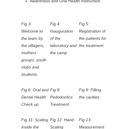
Awareness and Oral Health Instruction.
Fig 3:
Fig 4:
Fig 5:
Welcome to
Inauguration
Registration of
the team by
of the
the patients for
the villagers,
laboratory and
the treatment.
mothers
the camp
groups, youth
clubs and
students.
Fig 6: Oral and
Fig 8:
Fig 9: Filling
Dental Health
Pedodontics
the cavities
Check up.
Treatment.
Fig 11: Scaling
Fig 12: Hand
Fig 13:
inside the
Scaling
Measurement